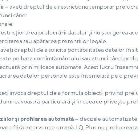
ii
– aveți dreptul de a restricționa temporar prelucra
atunci când:
onale;
i restricționarea prelucrării datelor și nu ștergerea ace
citarea sau apărarea pretențiilor legale.
aveți dreptul de a solicita portabilitatea datelor în si
omate pe baza consimță
mântului sau atunci când prel
ectuată prin mijloace automate. Acest lucru înseamnă
relucrarea datelor personale este întemeiată pe o prev
eți invoca dreptul de a formula obiecții privind prel
 dumneavoastră particulară și în ceea ce privește pr
ziilor și profilarea automată
– deciziile automatizate 
ate fără intervenție umană. I.Q. Plus nu prelucreaza