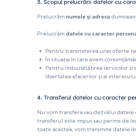
3.
Scopul prelucrării datelor cu car
Prelucrăm
numele și adresa
dumneavoa
Prelucrăm
datele cu caracter person
Pentru transmiterea unei oferte refer
În situația în care avem consimțăm
Pentru îmbunătățirea serviciilor și 
libertatea afacerilor și al interesul
4.
Transferul datelor cu caracter per
Nu vom transfera sau dezvălui datele d
transferul este impus sau permis de le
toate acestea, vom transmite datele du