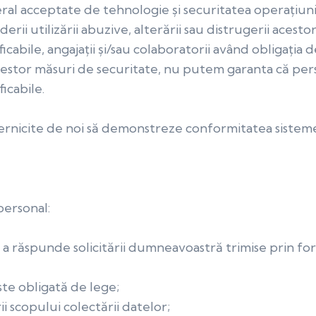
al acceptate de tehnologie și securitatea operațiuni
erii utilizării abuzive, alterării sau distrugerii acesto
icabile, angajaț
ii și/sau colaboratorii avâ
nd obligația d
acestor măsuri de securitate, nu putem garanta că per
icabile.
ernicite de noi să demonstreze conformitatea sistem
personal:
a răspunde solicitării dumneavoastră trimise prin fo
ste obligată de lege;
i scopului colectării datelor;