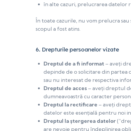
în alte cazuri, prelucrarea datelor 
În toate cazurile, nu vom prelucra sa
scopul a fost atins.
6.
Drepturile persoanelor vizate
Dreptul de a fi informat
– aveți dr
depinde de o solicitare din partea 
sau nu interesat de respectiva info
Dreptul de acces
– aveți dreptul de
dumneavoastră cu caracter personal
Dreptul la rectificare
– aveți drept
datelor este esențială pentru noi in
Dreptul la ștergerea datelor
(“drep
are nevoie pentru îndeplinirea obliga