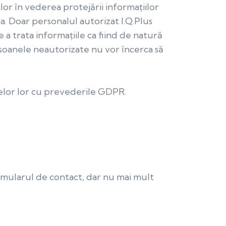
lor în vederea protejării informaț
iilor
ra. Doar personalul autorizat I.Q.Plus
e a trata informațiile ca fiind de natură
soanele neautorizate nu vor încerca să
elor lor cu prevederile GDPR.
rmularul de contact, dar nu mai mult