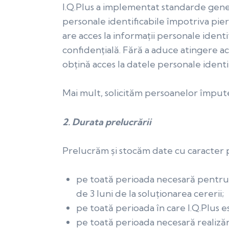
I.Q.Plus a implementat standarde gener
personale identificabile împotriva pierd
are acces la informații personale identif
confidenț
ială. Fără a aduce atingere 
obțină acces la datele personale identif
Mai mult, solicităm persoanelor împut
2. Durata prelucrării
Prelucrăm și stocăm date cu caracter 
pe toată perioada necesară pentru 
de 3 luni de la soluționarea cererii;
pe toată perioada în care I.Q.Plus e
pe toată perioada necesară realizări