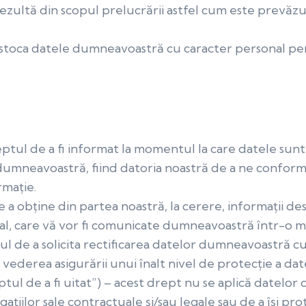
rezultă din scopul prelucrării astfel cum este prevăzu
u stoca datele dumneavoastră cu caracter personal p
eptul de a fi informat la momentul la care datele sunt
dumneavoastră, fiind datoria noastră de a ne conforma
rmație.
 a obține din partea noastră, la cerere, informații d
, care vă vor fi comunicate dumneavoastră într-o man
ul de a solicita rectificarea datelor dumneavoastră c
 vederea asigurării unui înalt nivel de protecție a dat
tul de a fi uitat”) – acest drept nu se aplică datelor 
țiilor sale contractuale și/sau legale sau de a își pro