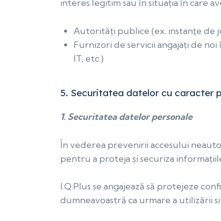
interes legitim sau în situația în car
Autorități publice (ex. instanțe de ju
Furnizori de servicii angajați de noi 
IT, etc.)
5.
Securitatea datelor cu caracter p
1. Securitatea datelor personale
În vederea prevenirii accesului neautori
pentru a proteja și securiza informații
I.Q.Plus se angajează să protejeze con
dumneavoastră ca urmare a utilizării si