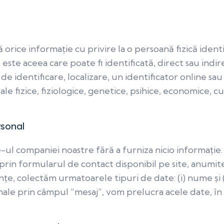
orice informație cu privire la o persoană fizică identi
ă este aceea care poate fi identificată, direct sau indire
identificare, localizare, un identificator online sau 
ale fizice, fiziologice, genetice, psihice, economice, cu
rsonal
te-ul companiei noastre fără a furniza nicio informați
 prin formularul de contact disponibil pe site, anum
țe, colectăm urmatoarele tipuri de date: (i) nume și (i
onale prin câmpul “mesaj”, vom prelucra acele date, î