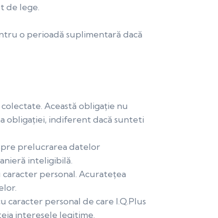
t de lege.
entru o perioadă suplimentară dacă
 colectate. Această obligație nu
 obligației, indiferent dacă sunteti
espre prelucrarea datelor
ieră inteligibilă.
u caracter personal. Acuratețea
elor.
cu caracter personal de care I.Q.Plus
teja interesele legitime.