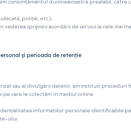
e avem consimțământul dumneavoastră prealabil, către 
decată, poliție, etc.);
în vederea sprijinirii acordării de servicii la cele mai î
ersonal ș
i perioada de retenție
zat sau al divulgării datelor, am instituit proceduri f
le pe care le colectăm în mediul online.
fidenț
ialitatea informațiilor personale identificabile p
te-ului.