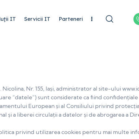
uţii IT
Servicii IT
Parteneri
 Nicolina, Nr. 155, Iași, administrator al site-ului ww
are “datele”) sunt considerate ca fiind confidențiale
mentului European și al Consiliului privind protecția 
l și a liberei circulații a datelor și de abrogarea a D
litica privind utilizarea cookies pentru mai multe in