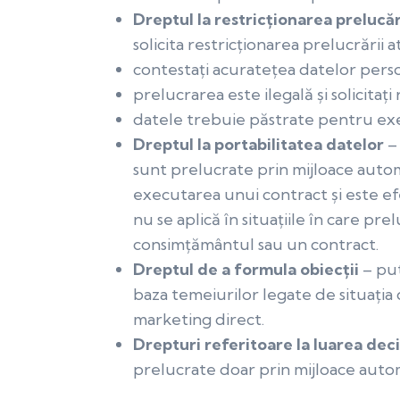
Dreptul la restricționarea prelucăr
solicita restricționarea prelucrării 
contestați acuratețea datelor pers
prelucrarea este ilegală și solicitaț
datele trebuie păstrate pentru exer
Dreptul la portabilitatea datelor
– 
sunt prelucrate prin mijloace aut
executarea unui contract și este ef
nu se aplică în situațiile în care p
consimțământul sau un contract.
Dreptul de a formula obiecții
– put
baza temeiurilor legate de situația
marketing direct.
Drepturi referitoare la luarea deci
prelucrate doar prin mijloace autom