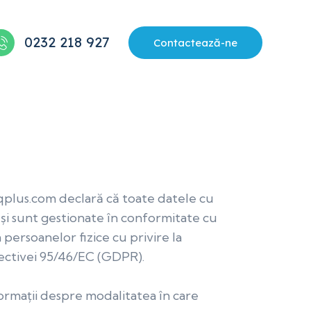
0232 218 927
Contactează-ne
w.iqplus.com declară că toate datele cu
 și sunt gestionate în conformitate cu
persoanelor fizice cu privire la
irectivei 95/46/EC (GDPR).
formații despre modalitatea în care