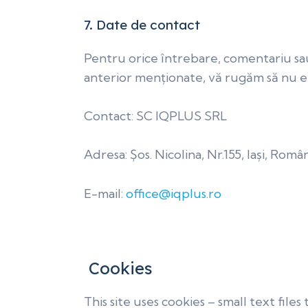
7.
Date de contact
Pentru orice întrebare, comentariu sau 
anterior menționate, vă rugăm să nu ezi
Contact: SC IQPLUS SRL
Adresa: Șos. Nicolina, Nr.155, Iași, Româ
E-mail:
office@iqplus.ro
Cookies
This site uses cookies – small text fil