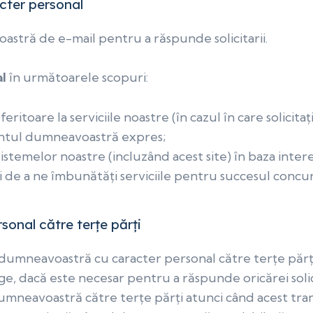
acter personal
stră de e-mail pentru a răspunde solicitarii.
al
în următoarele scopuri:
itoare la serviciile noastre (în cazul în care solicita
ântul dumneavoastră expres;
sistemelor noastre (incluzând acest site) în baza inter
ui de a ne îmbunătăți serviciile pentru succesul concur
sonal către terțe părți
umneavoastră cu caracter personal către terțe părți,
ge, dacă este necesar pentru a răspunde oricărei sol
mneavoastră către terțe părți atunci când acest trans