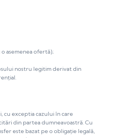
ți o asemenea ofertă);
esului nostru legitim derivat din
ențial.
 cu exceptia cazului în care
icitări din partea dumneavoastră. Cu
fer este bazat pe o obligație legală,