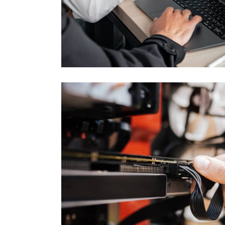
ă Și
Proiectarea Și R
Servicii IT
ntenanță
Fina