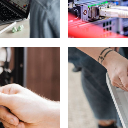
ealizarea Rețelelor
nțare Și Închiriere