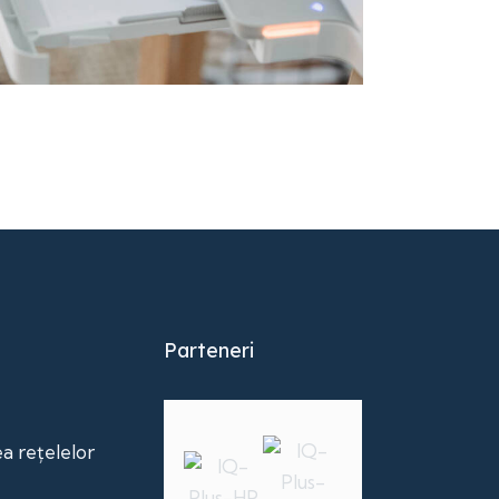
Parteneri
ea rețelelor
ă