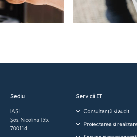
 IT
Sediu
Servicii IT
IAȘI
Consultanță și audit
Șos. Nicolina 155,
Proiectarea și realizar
700114
Service și mentenanț